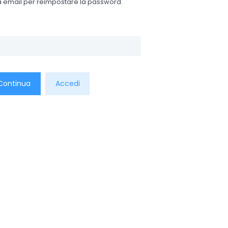
tua email per reimpostare la password.
Continua
Accedi