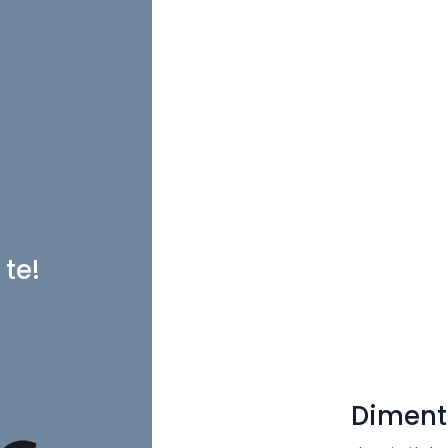
 te!
Diment