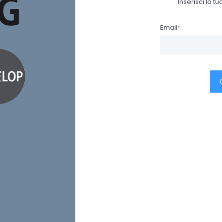
Inserisci la 
Email
*